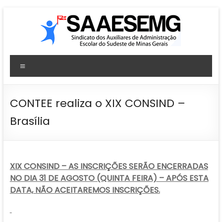
Pular
para
o
conteúdo
SAAESEMG
Menu
Sindicato
dos
Auxiliares
CONTEE realiza o XIX CONSIND –
de
Brasília
Administração
Escolar
–
Sudeste
XIX CONSIND – AS INSCRIÇÕES SERÃO ENCERRADAS
–
NO DIA 31 DE AGOSTO (QUINTA FEIRA) – APÓS ESTA
MG
DATA, NÃO ACEITAREMOS INSCRIÇÕES.