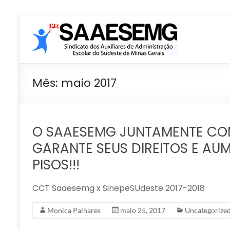
Pular
SAAESEMG
para
o
conteúdo
Sindicato
dos
Auxiliares
Mês:
maio 2017
de
Administração
Escolar
O SAAESEMG JUNTAMENTE COM
–
Sudeste
GARANTE SEUS DIREITOS E AU
–
PISOS!!!
MG
CCT Saaesemg x SinepeSUdeste 2017-2018
Monica Palhares
maio 25, 2017
Uncategorize