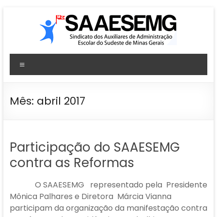
Pular
para
o
conteúdo
SAAESEMG
Menu
Sindicato
dos
Auxiliares
Mês:
abril 2017
de
Administração
Escolar
Participação do SAAESEMG
–
Sudeste
contra as Reformas
–
MG
O SAAESEMG representado pela Presidente
Mônica Palhares e Diretora Márcia Vianna
participam da organização da manifestação contra