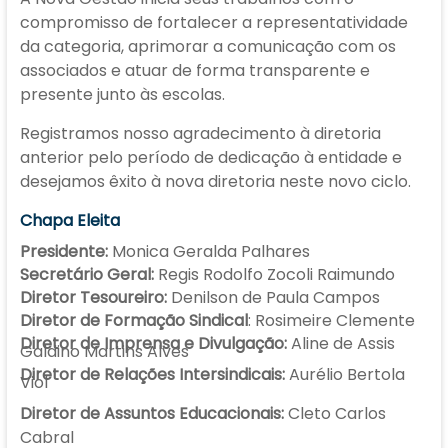
compromisso de fortalecer a representatividade
da categoria, aprimorar a comunicação com os
associados e atuar de forma transparente e
presente junto às escolas.
Registramos nosso agradecimento à diretoria
anterior pelo período de dedicação à entidade e
desejamos êxito à nova diretoria neste novo ciclo.
Chapa Eleita
Presidente:
Monica Geralda Palhares
Secretário Geral:
Regis Rodolfo Zocoli Raimundo
Diretor Tesoureiro:
Denilson de Paula Campos
Diretor de Formação Sindical
: Rosimeire Clemente
Diretor de Imprensa e Divulgação:
Aline de Assis
Galdino Martins Alves
Diretor de Relações Intersindicais:
Aurélio Bertola
Viol
Diretor de Assuntos Educacionais:
Cleto Carlos
Cabral