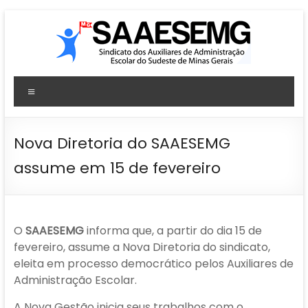
Pular
para
o
conteúdo
SAAESEMG
Menu
Sindicato
dos
Auxiliares
Nova Diretoria do SAAESEMG
de
assume em 15 de fevereiro
Administração
Escolar
–
Sudeste
O
SAAESEMG
informa que, a partir do dia 15 de
–
fevereiro, assume a Nova Diretoria do sindicato,
MG
eleita em processo democrático pelos Auxiliares de
Administração Escolar.
A Nova Gestão inicia seus trabalhos com o