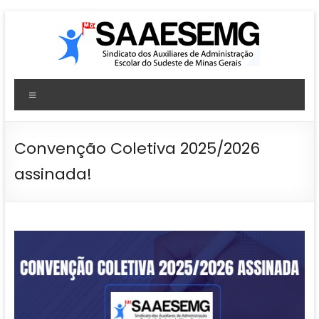
Pular
para
o
conteúdo
SAAESEMG
Menu
Sindicato
dos
Auxiliares
Convenção Coletiva 2025/2026
de
assinada!
Administração
Escolar
–
Sudeste
–
MG