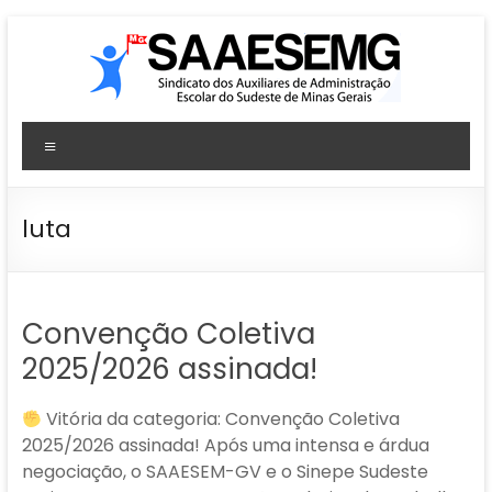
Pular
para
o
conteúdo
SAAESEMG
Menu
Sindicato
dos
Auxiliares
luta
de
Administração
Escolar
Convenção Coletiva
–
Sudeste
2025/2026 assinada!
–
MG
Vitória da categoria: Convenção Coletiva
2025/2026 assinada! Após uma intensa e árdua
negociação, o SAAESEM-GV e o Sinepe Sudeste