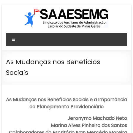
Pular
para
o
conteúdo
SAAESEMG
Menu
Sindicato
dos
Auxiliares
As Mudanças nos Benefícios
de
Sociais
Administração
Escolar
–
Sudeste
As Mudanças nos Benefícios Sociais e a Importância
–
do Planejamento Previdenciário
MG
Jeronymo Machado Neto
Marina Alves Pinheiro dos Santos
Colaboradores do Escritório Ivan Mercêdo Moreira