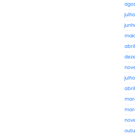
ago
julh
junh
mai
abri
dez
nov
julh
abri
mar
mar
nov
outu