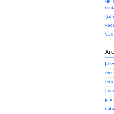
NR-1
ambi
(sem
Rec
SOR
Ar
julh
mai
mar
feve
jane
outu