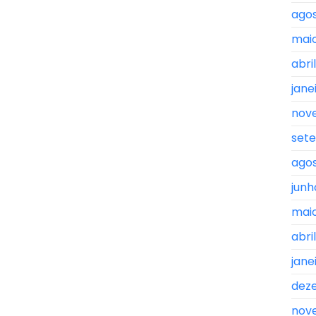
agos
maio
abri
jane
nov
set
agos
junh
maio
abri
jane
dez
nov